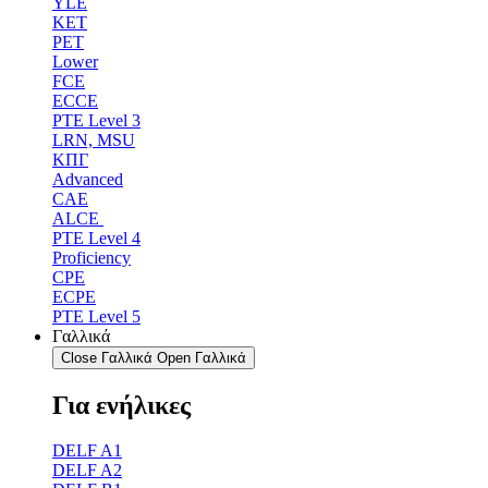
YLE
ΚΕΤ
PET
Lower
FCE
ECCE
PTE Level 3
LRN, MSU
ΚΠΓ
Advanced
CAE
ALCE
PTE Level 4
Proficiency
CPE
ECPE
PTE Level 5
Γαλλικά
Close Γαλλικά
Open Γαλλικά
Για ενήλικες
DELF A1
DELF A2